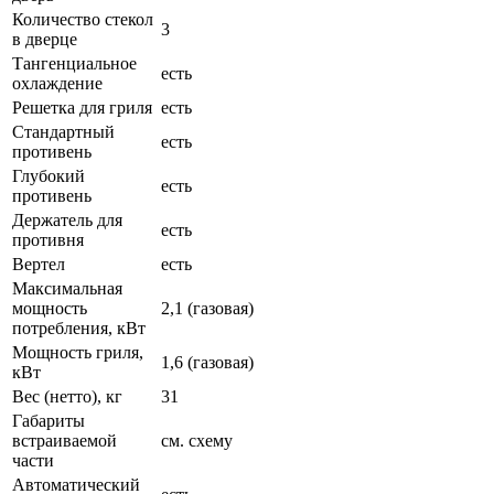
Количество стекол
3
в дверце
Тангенциальное
есть
охлаждение
Решетка для гриля
есть
Стандартный
есть
противень
Глубокий
есть
противень
Держатель для
есть
противня
Вертел
есть
Максимальная
мощность
2,1 (газовая)
потребления, кВт
Мощность гриля,
1,6 (газовая)
кВт
Вес (нетто), кг
31
Габариты
встраиваемой
см. схему
части
Автоматический