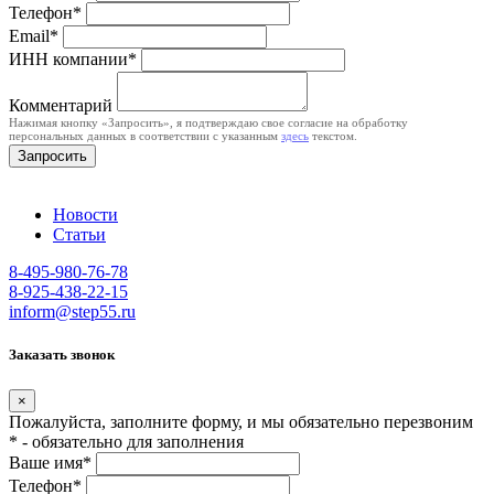
Телефон*
Email*
ИНН компании*
Комментарий
Нажимая кнопку «Запросить», я подтверждаю свое согласие на обработку
персональных данных в соответствии с указанным
здесь
текстом.
Запросить
Новости
Статьи
8-495-980-76-78
8-925-438-22-15
inform@step55.ru
Заказать звонок
×
Пожалуйста, заполните форму, и мы обязательно перезвоним
* - обязательно для заполнения
Ваше имя*
Телефон*